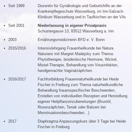
Seit 1999
Dozentin für Gynäkologie und Geburtshilfe an der
Krankenpflegeschule Wasserburg, im Inn-Salzach-
Klinikum Wasserburg und in Taufkirchen an der Vils
Seit 2001
Niederlassung in eigener Privatpraxis
Schustergasse 13, 83512 Wasserburg a. Inn
2003
Ernährungsmedizinerin BFD e. V. Bonn
2015/2016
Intensivlehrgang Frauenheilkunde bei Natura
Naturans mit Margret Madejsky zum Thema:
Phytotherapie, bioidentische Hormone, Wickel,
Mistel-Therapie, Behandlung von Virusinfekten,
handgemachte Vaginalzäpfchen.
2016/2017
Fachfortbildung Frauennaturheilkunde bei Heide
Fischer in Freiburg zum Thema naturheilkundliche
Behandlung frauenspezifischer Beschwerden;
Erstellen von individuellen Rezepten und Herstellung
eigener Heilpflanzenzubereitungen (Brustöl,
Rosenzäpfchen, Teriak oder Balsam bei
Menstruationsbeschwerden…)
2017
Diaphragma Anpassungskurs über 3 Tage bei Heide
Fischer in Freiburg