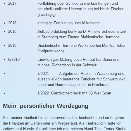
2017
Fortbildung über Schilddrüsenerkrankungen und
naturheilkundliche Unterstützung bei Heide Fischer
(zweitägig)
2018
eintägige Fortbildung über Mikrobiom
2018
Aufbaufortbildung bei Frau Dr Annelie Scheuernstuhl
in Starnberg zum Thema Bioidentische Hormone
2019
Bioidentische Hormone Workshop bei Monika Huber
(Heilpraktikerin)
6/2019
Einwöchiges Making-Love-Retreat bei Diana und
Michael Richardson in der Schweiz
7/2021 Aufgabe der Praxis in Wasserburg und
ausschließlich beratende Tätigkeit mit Schwerpunkt
Labor und Hormondiagnostik in Breitbrunn.
1/2022 Ganzkörpercheck mit IQ Well Scan
Mein persönlicher Werdegang
Seit meiner Kindheit bin ich naturverbunden, beobachte und ernte gerne
die Pflanzen im Garten oder am Wegesrand. Als Tierfreundin hatte ich
zeitweise 4 Hunde. Aktuell lebe ich mit meinem Hund Tibet Terrier Simba