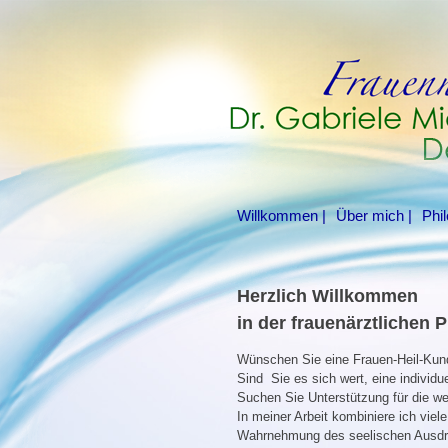
Skip
to
content
Willkommen
Über mich
Phi
Herzlich Willkommen
in der frauenärztlichen 
Wünschen Sie eine Frauen-Heil-Kunde
Sind Sie es sich wert, eine individ
Suchen Sie Unterstützung für die 
In meiner Arbeit kombiniere ich vie
Wahrnehmung des seelischen Ausdru