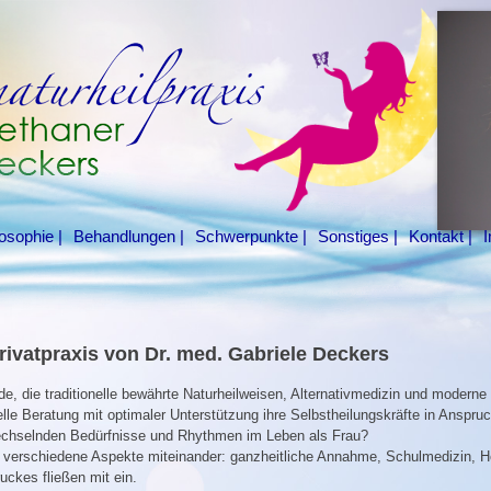
losophie
Behandlungen
Schwerpunkte
Sonstiges
Kontakt
Privatpraxis von Dr. med. Gabriele Deckers
, die traditionelle bewährte Naturheilweisen, Alternativmedizin und moderne
uelle Beratung mit optimaler Unterstützung ihre Selbstheilungskräfte in Anspr
wechselnden Bedürfnisse und Rhythmen im Leben als Frau?
le verschiedene Aspekte miteinander: ganzheitliche Annahme, Schulmedizin, 
ckes fließen mit ein.